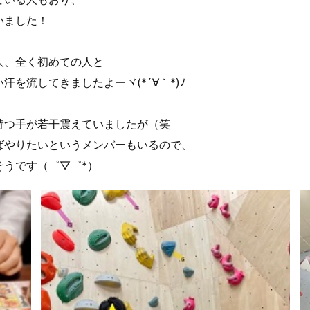
いました！
人、全く初めての人と
を流してきましたよーヾ(*´∀｀*)ﾉ
持つ手が若干震えていましたが（笑
ばやりたいというメンバーもいるので、
そうです（゜▽゜*）